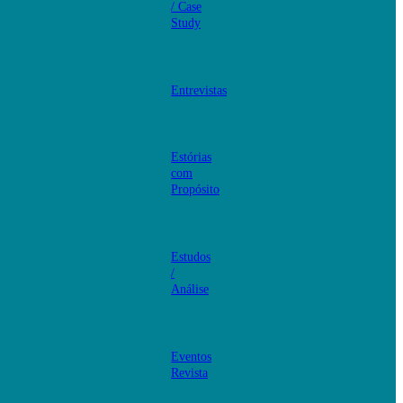
/ Case
Study
Entrevistas
Estórias
com
Propósito
Estudos
/
Análise
Eventos
Revista