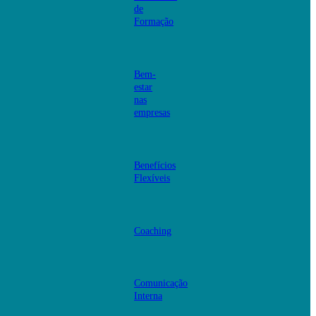
de
Formação
Bem-
estar
nas
empresas
Benefícios
Flexíveis
Coaching
Comunicação
Interna