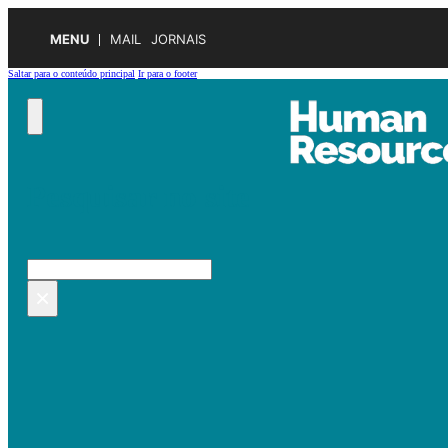
MENU
MAIL
JORNAIS
Saltar para o conteúdo principal
Ir para o footer
Pesquisar no site
Pesquisar
×