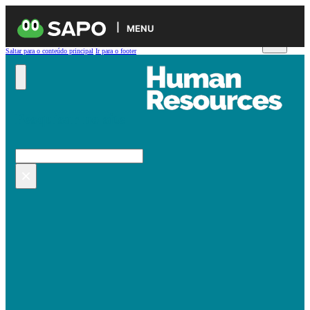
MENU
Saltar para o conteúdo principal
Ir para o footer
Pesquisar no site
Pesquisar
×