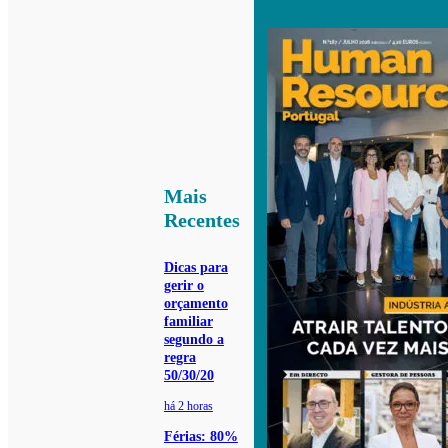
Mais
Recentes
Dicas para
gerir o
orçamento
familiar
segundo a
regra
50/30/20
há 2 horas
Férias: 80%