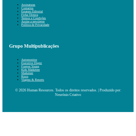
Assinaturas
Contactos
Estatuto Editorial
Ficha Técnica
Termos e Condições
Assine a newsletter
Política de Privacidade
Grupo Multipublicações
Automonitor
Executive Digest
Forever Young
Kids Marketeer
Marketeer
Risco
Viagens & Resorts
© 2026 Human Resources. Todos os direitos reservados. | Produzido por:
Neurónio Criativo