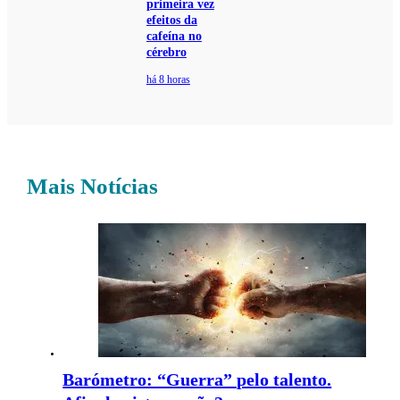
primeira vez
efeitos da
cafeína no
cérebro
há 8 horas
Mais Notícias
Barómetro: “Guerra” pelo talento.