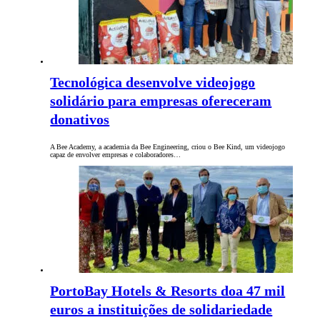
Tecnológica desenvolve videojogo
solidário para empresas ofereceram
donativos
A Bee Academy, a academia da Bee Engineering, criou o Bee Kind, um videojogo
capaz de envolver empresas e colaboradores…
PortoBay Hotels & Resorts doa 47 mil
euros a instituições de solidariedade