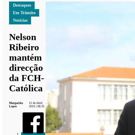
Destaques
Em Trânsito
Notícias
Nelson
Ribeiro
mantém
direcção
da FCH-
Católica
Margarida
15 de Abril
Lopes
2019 | 08:35