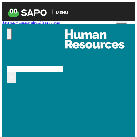
MENU
Saltar para o conteúdo principal
Ir para o footer
Pesquisar no site
Pesquisar
×