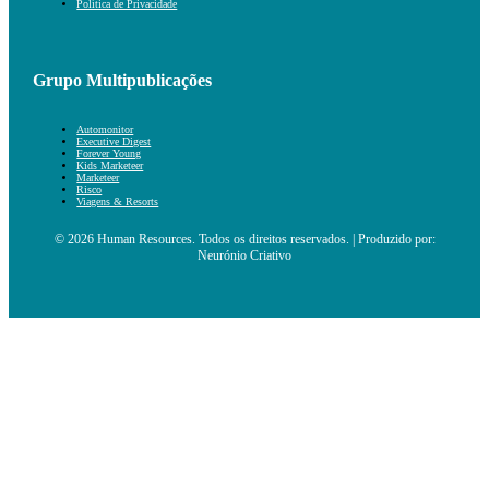
Política de Privacidade
Grupo Multipublicações
Automonitor
Executive Digest
Forever Young
Kids Marketeer
Marketeer
Risco
Viagens & Resorts
© 2026 Human Resources. Todos os direitos reservados. | Produzido por:
Neurónio Criativo