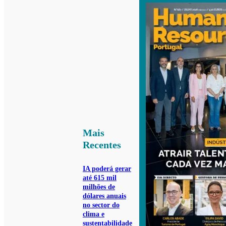
Mais
Recentes
IA poderá gerar
até 615 mil
milhões de
dólares anuais
no sector do
clima e
sustentabilidade