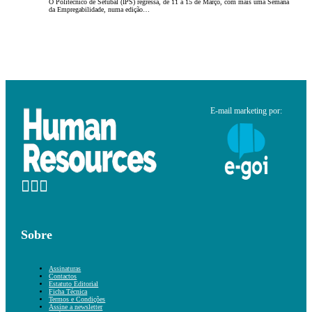
O Politécnico de Setúbal (IPS) regressa, de 11 a 15 de Março, com mais uma Semana
da Empregabilidade, numa edição…
E-mail marketing por:
Sobre
Assinaturas
Contactos
Estatuto Editorial
Ficha Técnica
Termos e Condições
Assine a newsletter