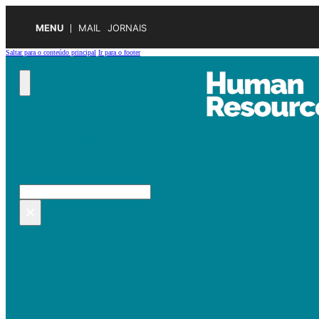
MENU
MAIL
JORNAIS
Saltar para o conteúdo principal
Ir para o footer
Pesquisar no site
Pesquisar
×