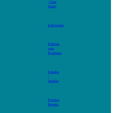
/ Case
Study
Entrevistas
Estórias
com
Propósito
Estudos
/
Análise
Eventos
Revista