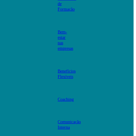
de
Formação
Bem-
estar
nas
empresas
Benefícios
Flexíveis
Coaching
Comunicação
Interna