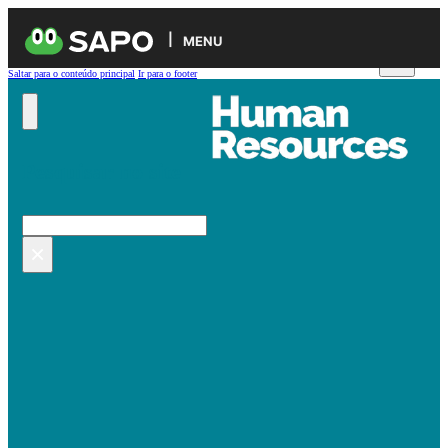
MENU
Saltar para o conteúdo principal
Ir para o footer
Pesquisar no site
Pesquisar
×