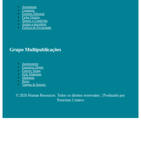
Assinaturas
Contactos
Estatuto Editorial
Ficha Técnica
Termos e Condições
Assine a newsletter
Política de Privacidade
Grupo Multipublicações
Automonitor
Executive Digest
Forever Young
Kids Marketeer
Marketeer
Risco
Viagens & Resorts
© 2026 Human Resources. Todos os direitos reservados. | Produzido por:
Neurónio Criativo