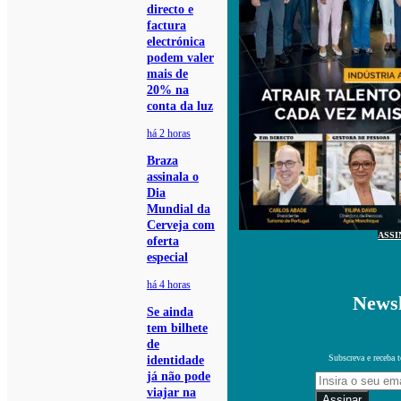
directo e
factura
electrónica
podem valer
mais de
20% na
conta da luz
há 2 horas
Braza
assinala o
Dia
Mundial da
Cerveja com
ASSI
oferta
especial
há 4 horas
Newsl
Se ainda
tem bilhete
de
Subscreva e receba 
identidade
já não pode
viajar na
Assinar