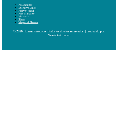
Automonitor
Executive Digest
Forever Young
Kids Marketeer
Marketeer
Risco
Viagens & Resorts
© 2026 Human Resources. Todos os direitos reservados. | Produzido por:
Neurónio Criativo