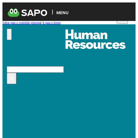
MENU
Saltar para o conteúdo principal
Ir para o footer
Pesquisar no site
Pesquisar
×