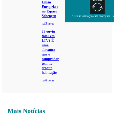
União
Europeia e
no Espaço
Schengen
A sua informação está protegida. Le
há 5 horas
Já ouviu
falar em
LTV? É
uma
alavanca
que o
comprador
tem no
crédito
habitação
há 6 horas
Mais Notícias