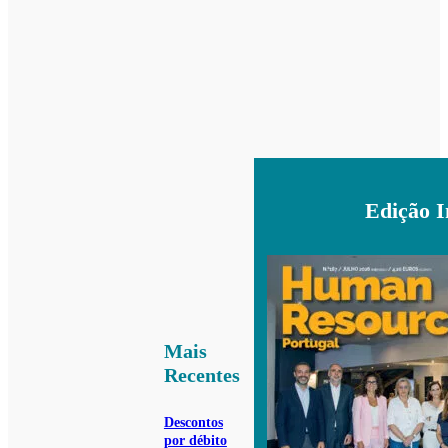
Edição 
Mais
Recentes
Descontos
por débito