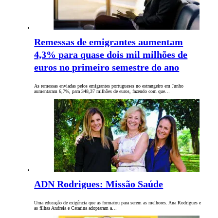
Remessas de emigrantes aumentam
4,3% para quase dois mil milhões de
euros no primeiro semestre do ano
As remessas enviadas pelos emigrantes portugueses no estrangeiro em Junho
aumentaram 6,7%, para 348,37 milhões de euros, fazendo com que…
ADN Rodrigues: Missão Saúde
Uma educação de exigência que as formatou para serem as melhores. Ana Rodrigues e
as filhas Andreia e Catarina adoptaram a…