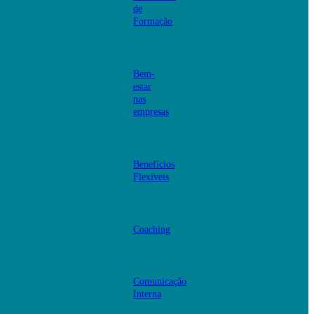
de
Formação
Bem-
estar
nas
empresas
Benefícios
Flexíveis
Coaching
Comunicação
Interna