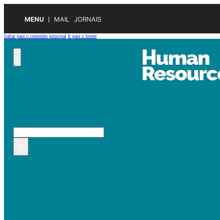
MENU
MAIL
JORNAIS
Saltar para o conteúdo principal
Ir para o footer
Pesquisar no site
Pesquisar
×