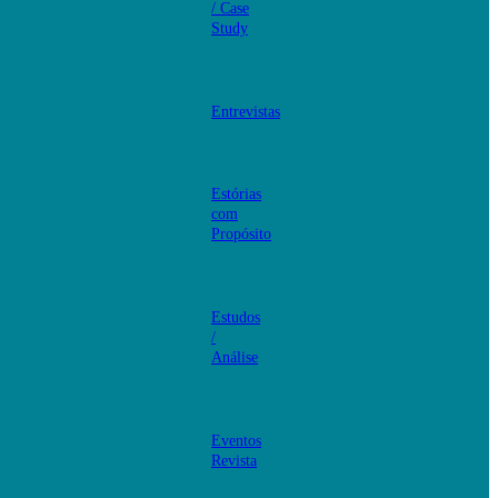
/ Case
Study
Entrevistas
Estórias
com
Propósito
Estudos
/
Análise
Eventos
Revista