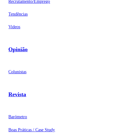
Recrutamento/Emprego
Tendências
Videos
Opinião
Colunistas
Revista
Barómetro
Boas Práticas / Case Study