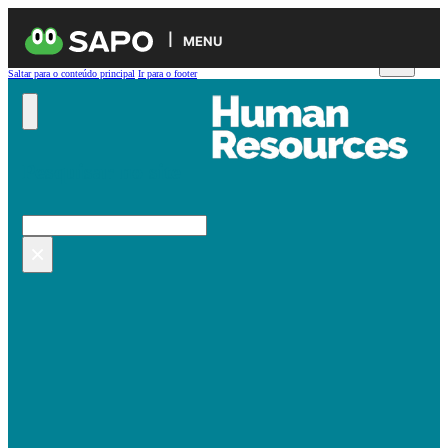
MENU
Saltar para o conteúdo principal
Ir para o footer
Pesquisar no site
Pesquisar
×