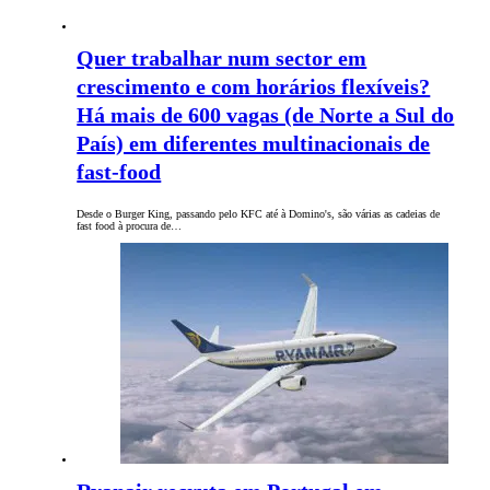
Quer trabalhar num sector em
crescimento e com horários flexíveis?
Há mais de 600 vagas (de Norte a Sul do
País) em diferentes multinacionais de
fast-food
Desde o Burger King, passando pelo KFC até à Domino's, são várias as cadeias de
fast food à procura de…