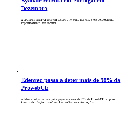
Ryanair recruta em Portugal em
Dezembro
A operadora aérea vai estar em Lisboa e no Porto nos dias 6 e 9 de Dezembro,
respectivamente, para recrutar…
Edenred passa a deter mais de 98% da
ProwebCE
A Edenred adquiriu uma participação adicional de 27% da ProwebCE, empresa
francesa de soluções para Conselhos de Empresa. Assim, fica…