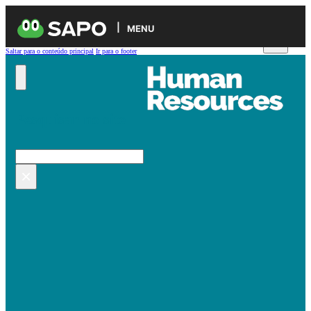
MENU
Saltar para o conteúdo principal
Ir para o footer
Pesquisar no site
Pesquisar
×