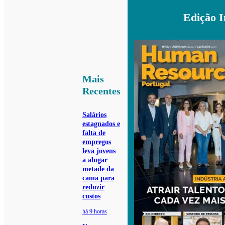
Edição 
Mais
Recentes
Salários
estagnados e
falta de
empregos
leva jovens
a alugar
metade da
cama para
reduzir
custos
há 9 horas