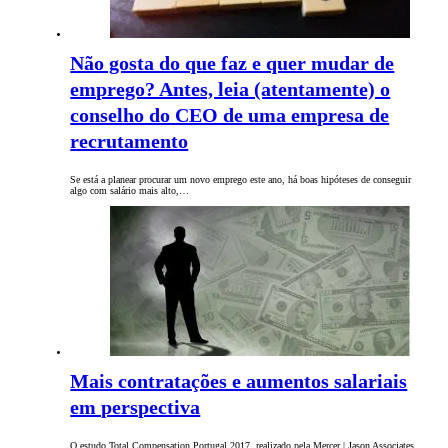
Não gosta do que faz e quer mudar de
emprego? Antes, leia (atentamente) o
conselho do CEO de uma empresa de
recrutamento
Se está a planear procurar um novo emprego este ano, há boas hipóteses de conseguir
algo com salário mais alto,…
Mais contratações e aumentos salariais
em perspectiva
O estudo Total Compensation Portugal 2017, realizado pela Mercer | Jason Associates,