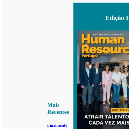
Edição 
Mais
Recentes
Finalmente