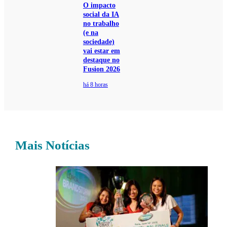
O impacto
social da IA
no trabalho
(e na
sociedade)
vai estar em
destaque no
Fusion 2026
há 8 horas
Mais Notícias