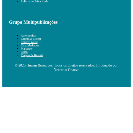
Política de Privacidade
Grupo Multipublicações
Automonitor
Executive Digest
Forever Young
Kids Marketeer
Marketeer
Risco
Viagens & Resorts
© 2026 Human Resources. Todos os direitos reservados. | Produzido por:
Neurónio Criativo