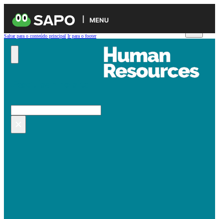
MENU
Saltar para o conteúdo principal
Ir para o footer
Pesquisar no site
Pesquisar
×