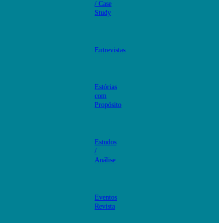
/ Case
Study
Entrevistas
Estórias
com
Propósito
Estudos
/
Análise
Eventos
Revista