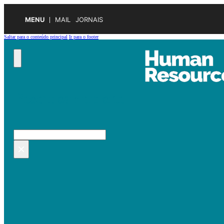
MENU
MAIL
JORNAIS
Saltar para o conteúdo principal
Ir para o footer
Pesquisar no site
Pesquisar
×