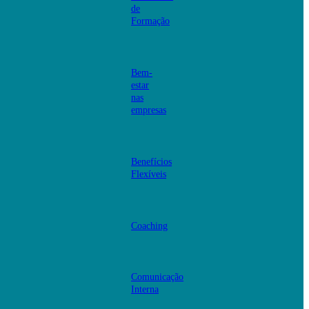
de
Formação
Bem-
estar
nas
empresas
Benefícios
Flexíveis
Coaching
Comunicação
Interna