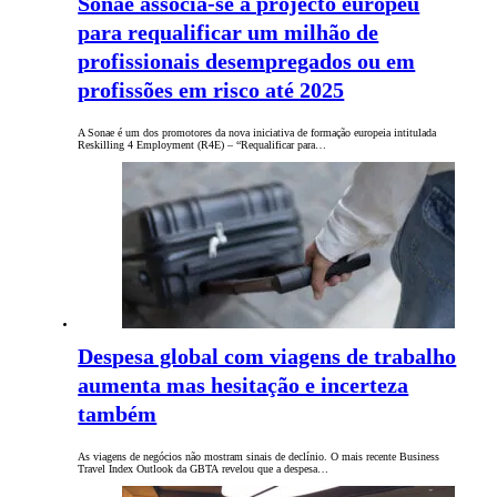
Sonae associa-se a projecto europeu
para requalificar um milhão de
profissionais desempregados ou em
profissões em risco até 2025
A Sonae é um dos promotores da nova iniciativa de formação europeia intitulada
Reskilling 4 Employment (R4E) – “Requalificar para…
Despesa global com viagens de trabalho
aumenta mas hesitação e incerteza
também
As viagens de negócios não mostram sinais de declínio. O mais recente Business
Travel Index Outlook da GBTA revelou que a despesa…