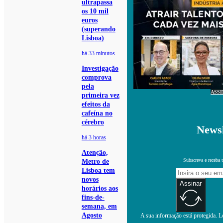
ultrapassa
os 10 mil
euros
(superando
Lisboa)
há 33 minutos
Investigação
comprova
pela
ASS
primeira vez
efeitos da
cafeína no
cérebro
Newsl
há 3 horas
Atenção,
Subscreva e receba 
Metro de
Lisboa tem
novos
Assinar
horários aos
fins-de-
semana, em
Agosto
A sua informação está protegida. Le