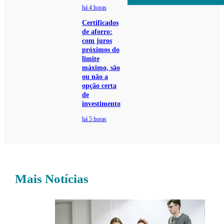
há 4 horas
Certificados
de aforro:
com juros
próximos do
limite
máximo, são
ou não a
opção certa
de
investimento
há 5 horas
Mais Notícias