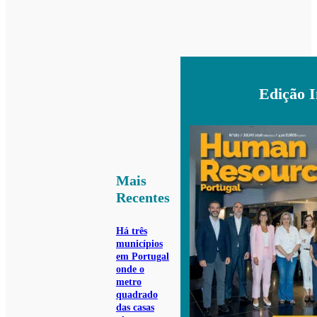
Edição 
Mais
Recentes
Há três
municípios
em Portugal
onde o
metro
quadrado
das casas