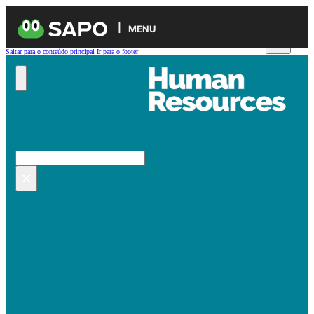
MENU
Saltar para o conteúdo principal
Ir para o footer
Pesquisar no site
Pesquisar
×