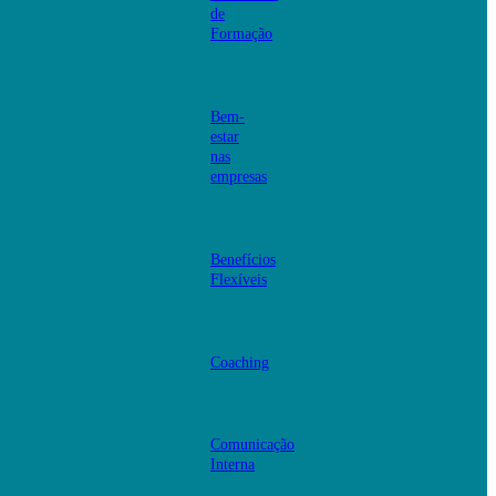
de
Formação
Bem-
estar
nas
empresas
Benefícios
Flexíveis
Coaching
Comunicação
Interna