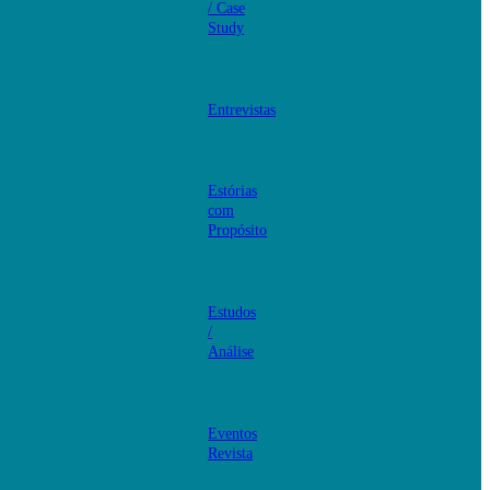
/ Case
Study
Entrevistas
Estórias
com
Propósito
Estudos
/
Análise
Eventos
Revista