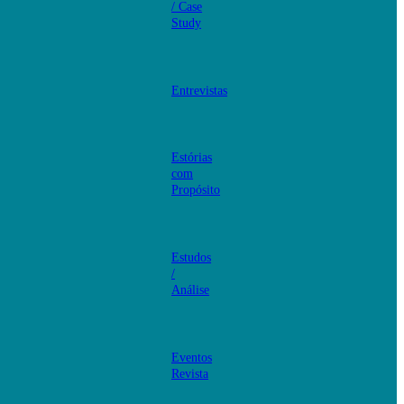
/ Case
Study
Entrevistas
Estórias
com
Propósito
Estudos
/
Análise
Eventos
Revista