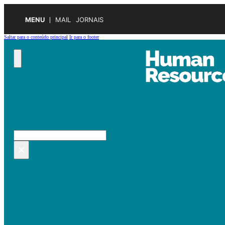
MENU
MAIL
JORNAIS
Saltar para o conteúdo principal
Ir para o footer
Pesquisar no site
Pesquisar
×