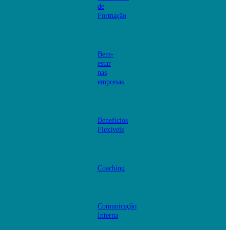
de
Formação
Bem-
estar
nas
empresas
Benefícios
Flexíveis
Coaching
Comunicação
Interna