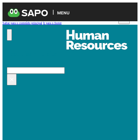
MENU
Saltar para o conteúdo principal
Ir para o footer
Pesquisar no site
Pesquisar
×