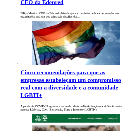
CEO da Edenred
Filipa Martins, CEO da Edenred, defende que «a coexistência de várias gerações nas
organizações será um dos principais desafios das…
Cinco recomendações para que as
empresas estabeleçam um compromisso
real com a diversidade e a comunidade
LGBTI+
A pandemia COVID-19 agravou a vulnerabilidade, a discriminação e a violência contra
pessoas Lésbicas, Gays, Bissexuais, Trans e Intersexo (LGBTI+)…