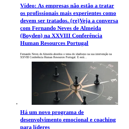
Vídeo: As empresas não estão a tratar
os profissionais mais experientes como
devem ser tratados. (re)Veja a conversa
com Fernando Neves de Almeida
(Boyden) na XXVIII Conferência
Human Resources Portugal
Fernando Neves de Almeida abordou o tema do idadismo na sua intervenção na
XXVIII Conferência Human Resources Portugal. E está…
Há um novo programa de
desenvolvimento emocional e coaching
para líderes