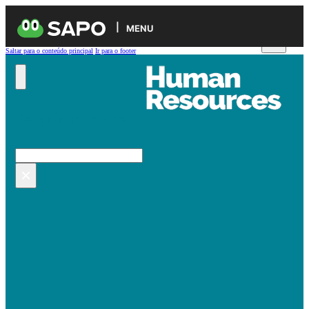
MENU
Saltar para o conteúdo principal
Ir para o footer
Pesquisar no site
Pesquisar
×