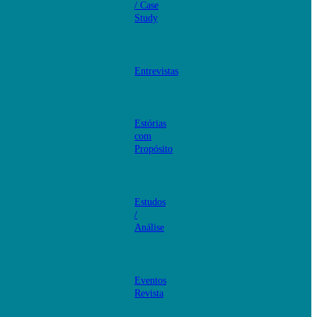
/ Case
Study
Entrevistas
Estórias
com
Propósito
Estudos
/
Análise
Eventos
Revista