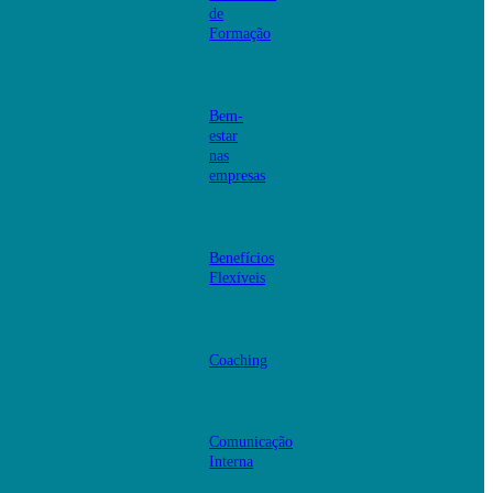
de
Formação
Bem-
estar
nas
empresas
Benefícios
Flexíveis
Coaching
Comunicação
Interna