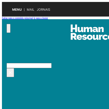
MENU
MAIL
JORNAIS
Saltar para o conteúdo principal
Ir para o footer
Pesquisar no site
Pesquisar
×