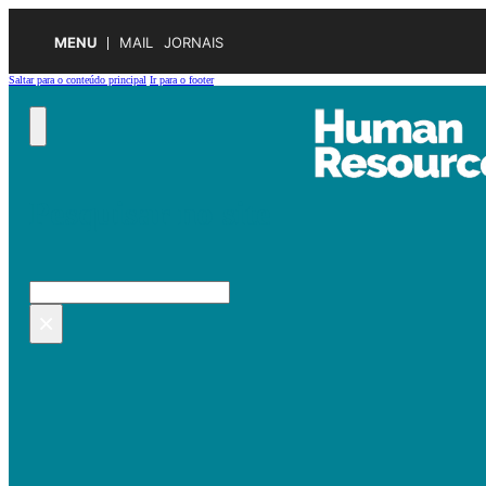
MENU
MAIL
JORNAIS
Saltar para o conteúdo principal
Ir para o footer
Pesquisar no site
Pesquisar
×