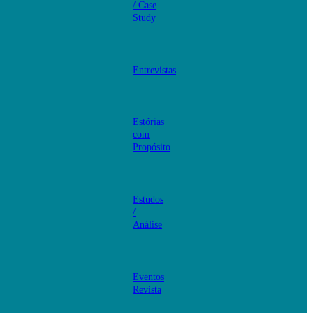
/ Case
Study
Entrevistas
Estórias
com
Propósito
Estudos
/
Análise
Eventos
Revista