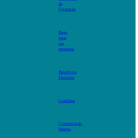
de
Formação
Bem-
estar
nas
empresas
Benefícios
Flexíveis
Coaching
Comunicação
Interna