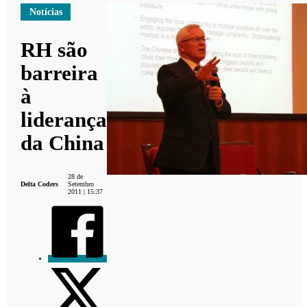
Notícias
RH são
barreira
à
liderança
da China
28 de
Delta Coders
Setembro
2011 | 15:37