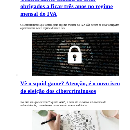
obrigados a ficar três anos no regime
mensal do IVA
Os contribuintes que optem pelo regime mensal do IVA vão deixar de estar obrigadas
a permanecer neste regime durante três…
Vê o squid game? Atenção, é o novo isco
de eleição dos cibercriminosos
No mês em que estreou “Squid Game”, a série de televisão sul-coreana de
sobrevivência, converteu-se na série com maior audiência…