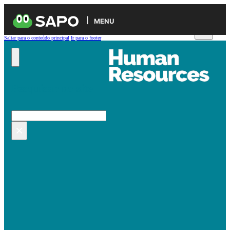
MENU
Saltar para o conteúdo principal
Ir para o footer
Pesquisar no site
Pesquisar
×