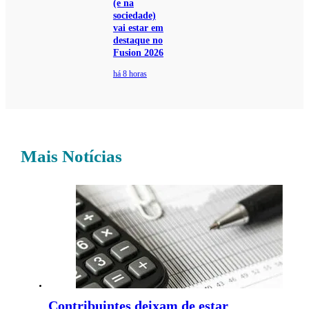
(e na
sociedade)
vai estar em
destaque no
Fusion 2026
há 8 horas
Mais Notícias
Contribuintes deixam de estar