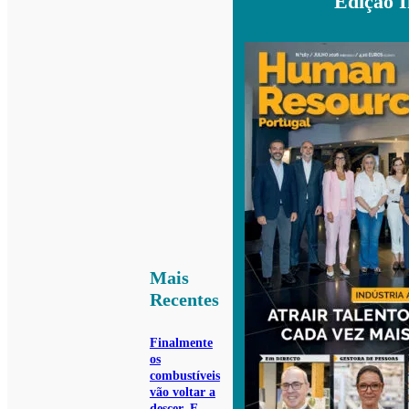
Edição 
Mais
Recentes
Finalmente
os
combustíveis
vão voltar a
descer. E