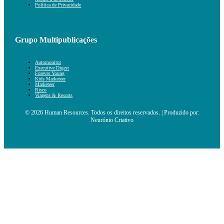
Política de Privacidade
Grupo Multipublicações
Automonitor
Executive Digest
Forever Young
Kids Marketeer
Marketeer
Risco
Viagens & Resorts
© 2026 Human Resources. Todos os direitos reservados. | Produzido por:
Neurónio Criativo