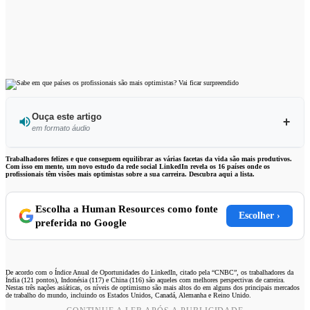
Ouça este artigo
em formato áudio
Ouvir este artigo
Trabalhadores felizes e que conseguem equilibrar as várias facetas da vida são mais produtivos.
Com isso em mente, um novo estudo da rede social LinkedIn revela os 16 países onde os
profissionais têm visões mais optimistas sobre a sua carreira. Descubra aqui a lista.
Escolha a Human Resources como fonte
Escolher ›
preferida no Google
De acordo com o Índice Anual de Oportunidades do LinkedIn, citado pela “CNBC”, os trabalhadores da
Índia (121 pontos), Indonésia (117) e China (116) são aqueles com melhores perspectivas de carreira.
Nestas três nações asiáticas, os níveis de optimismo são mais altos do em alguns dos principais mercados
de trabalho do mundo, incluindo os Estados Unidos, Canadá, Alemanha e Reino Unido.