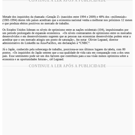
CONTINUE A LER APÓS A PUBLICIDADE
Metade dos inquiridos da chamada «Geração Z» (nascidos entre 1994 e 2009) e 48% dos «millennials»
(1981-1994) destes três países acreditam que a economia nacional venha a melhorar nos próximos 12 meses
e que produza efeitos positivos no mercado de trabalho.
Os Estados Unidos lideram os níveis de optimismo entre as nações ocidentais (104), impulsionados por
um período prolongado de expansão económica. «Os níveis contrastantes de optimismo entre os mercados
desenvolvidos e em desenvolvimento sugerem que as pessoas nas economias desenvolvidas podem estar a
acreditar que o seu mercado atingiu um ponto de saturação», fez notar Olivier Legrand, director
administrativo do LinkedIn na Ásia-Pacífico, em declarações à “CNBC”.
Já o Japão, conhecido pela sobrecarga de trabalho, posiciona-se nos últimos lugares da tabela, com 80
pontos. «Os inquiridos do Japão sentem que a sua qualidade de vida caiu em comparação com a dos seus
pais. Esse sentimento pode ser um dos factores que contribuiu para a sua visão menos optimista sobre a
economia e as oportunidades futuras», crê Legrand.
CONTINUE A LER APÓS A PUBLICIDADE