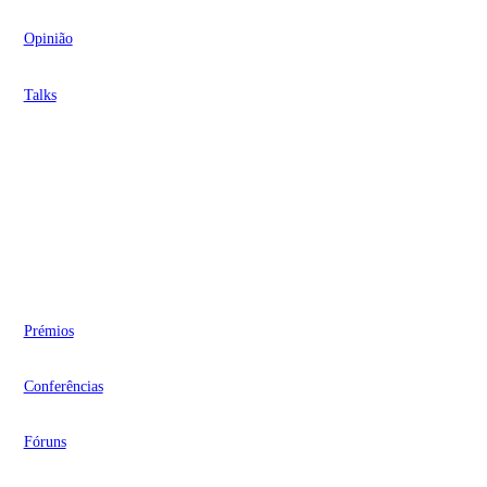
Opinião
Talks
Videocasts
Eventos
Prémios
Conferências
Fóruns