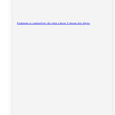
Finalmente os combustíveis vão voltar a descer. E descem dois dígitos