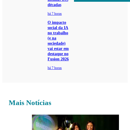
décadas
há 7 horas
O impacto
social da IA
no trabalho
(e na
sociedade)
vai estar em
destaque no
Fusion 2026
há 7 horas
Mais Notícias