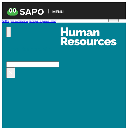
MENU
Saltar para o conteúdo principal
Ir para o footer
Pesquisar no site
Pesquisar
×