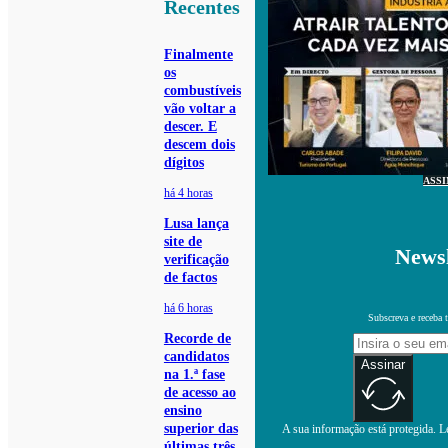
Recentes
Finalmente
os
combustíveis
vão voltar a
descer. E
descem dois
dígitos
ASS
há 4 horas
Lusa lança
site de
Newsl
verificação
de factos
há 6 horas
Subscreva e receba 
Recorde de
candidatos
Assinar
na 1.ª fase
de acesso ao
ensino
superior das
A sua informação está protegida. Le
últimas três