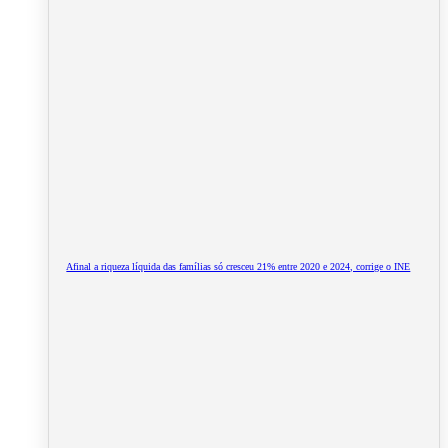
Afinal a riqueza líquida das famílias só cresceu 21% entre 2020 e 2024, corrige o INE