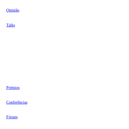
Opinião
Talks
Videocasts
Eventos
Prémios
Conferências
Fóruns