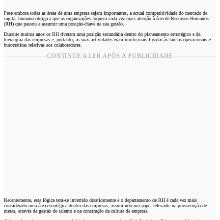
Pese embora todas as áreas de uma empresa sejam importantes, a actual competitividade do mercado de
capital humano obriga a que as organizações foquem cada vez mais atenção à área de Recursos Humanos
(RH) que passou a assumir uma posição-chave na sua gestão.
Durante muitos anos os RH tiveram uma posição secundária dentro do planeamento estratégico e da
hierarquia das empresas e, portanto, as suas actividades eram muito mais ligadas às tarefas operacionais e
burocráticas relativas aos colaboradores.
CONTINUE A LER APÓS A PUBLICIDADE
Recentemente, esta lógica tem-se invertido drasticamente e o departamento de RH é cada vez mais
considerado uma área estratégica dentro das empresas, assumindo um papel relevante na prossecução de
metas, através da gestão do talento e na construção da cultura da empresa.