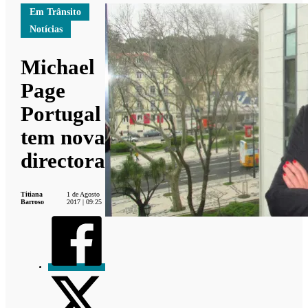
Em Trânsito
Notícias
Michael
Page
Portugal
tem nova
directora
Titiana
1 de Agosto
Barroso
2017 | 09:25