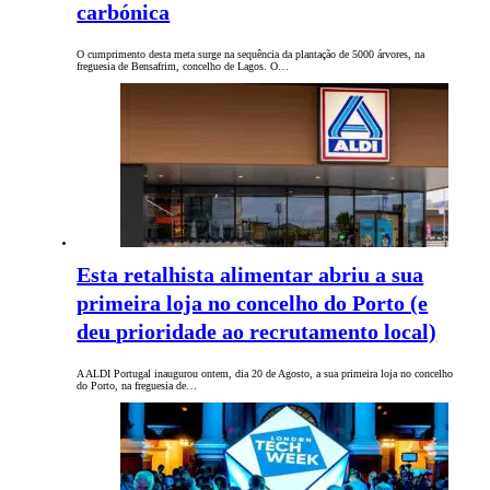
carbónica
O cumprimento desta meta surge na sequência da plantação de 5000 árvores, na
freguesia de Bensafrim, concelho de Lagos. O…
Esta retalhista alimentar abriu a sua
primeira loja no concelho do Porto (e
deu prioridade ao recrutamento local)
A ALDI Portugal inaugurou ontem, dia 20 de Agosto, a sua primeira loja no concelho
do Porto, na freguesia de…