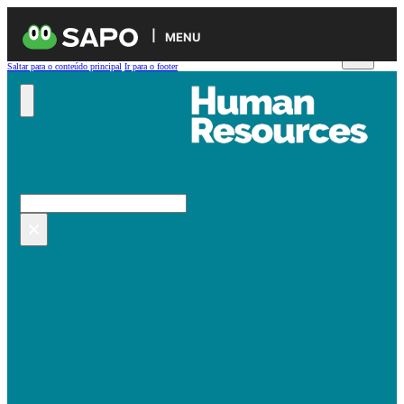
MENU
Saltar para o conteúdo principal
Ir para o footer
Pesquisar no site
Pesquisar
×