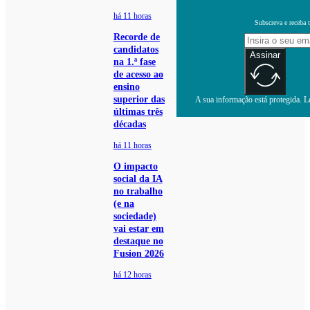
há 11 horas
Subscreva e receba 
Recorde de
candidatos
Assinar
na 1.ª fase
de acesso ao
ensino
superior das
A sua informação está protegida. Le
últimas três
décadas
há 11 horas
O impacto
social da IA
no trabalho
(e na
sociedade)
vai estar em
destaque no
Fusion 2026
há 12 horas