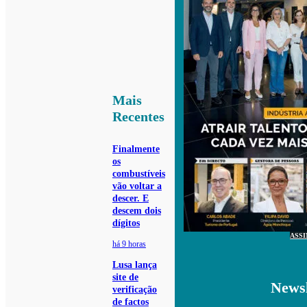
Mais
Recentes
Finalmente
os
combustíveis
vão voltar a
descer. E
descem dois
dígitos
ASS
há 9 horas
Lusa lança
site de
Newsl
verificação
de factos