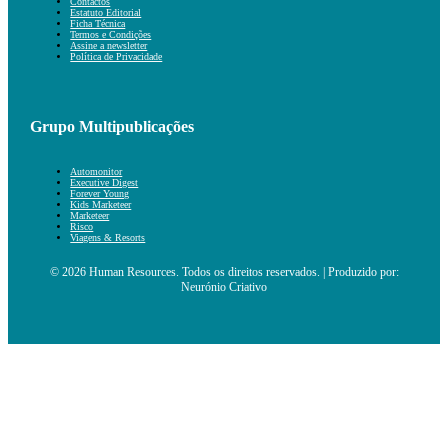
Contactos
Estatuto Editorial
Ficha Técnica
Termos e Condições
Assine a newsletter
Política de Privacidade
Grupo Multipublicações
Automonitor
Executive Digest
Forever Young
Kids Marketeer
Marketeer
Risco
Viagens & Resorts
© 2026 Human Resources. Todos os direitos reservados. | Produzido por:
Neurónio Criativo