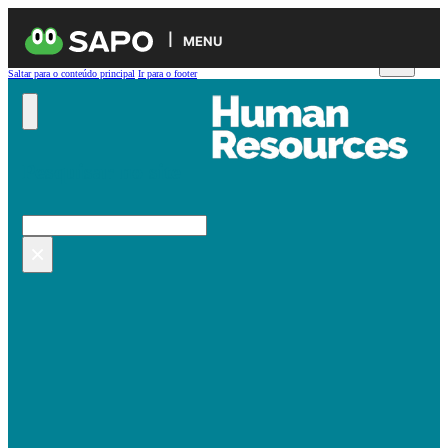
MENU
Saltar para o conteúdo principal
Ir para o footer
Pesquisar no site
Pesquisar
×