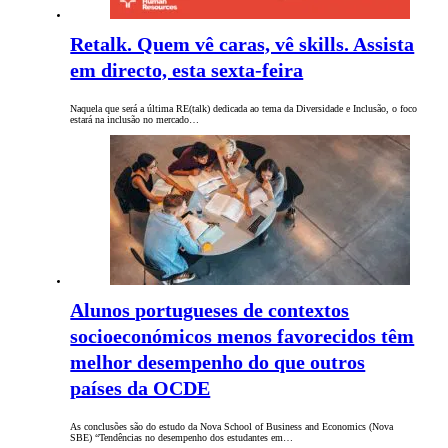
Retalk. Quem vê caras, vê skills. Assista
em directo, esta sexta-feira
Naquela que será a última RE(talk) dedicada ao tema da Diversidade e Inclusão, o foco
estará na inclusão no mercado…
Alunos portugueses de contextos
socioeconómicos menos favorecidos têm
melhor desempenho do que outros
países da OCDE
As conclusões são do estudo da Nova School of Business and Economics (Nova
SBE) “Tendências no desempenho dos estudantes em…