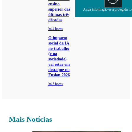
ensino
superior das
A sua informação está protegida. Le
últimas três
décadas
há 4 horas
O impacto
social da IA
no trabalho
(e na
sociedade)
vai estar em
destaque no
Fusion 2026
há 5 horas
Mais Notícias