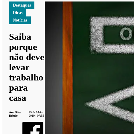
Destaques
Dicas
Notícias
Saiba
porque
não deve
levar
trabalho
para
casa
Ana Rita
29 de Maio
Rebelo
2019 | 07:55