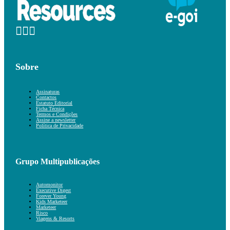
Sobre
Assinaturas
Contactos
Estatuto Editorial
Ficha Técnica
Termos e Condições
Assine a newsletter
Política de Privacidade
Grupo Multipublicações
Automonitor
Executive Digest
Forever Young
Kids Marketeer
Marketeer
Risco
Viagens & Resorts