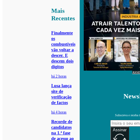
Mais
Recentes
Finalmente
os
combustíveis
vão voltar a
descer. E
descem dois
dígitos
ASS
há 2 horas
Lusa lança
site de
Newsl
verificação
de factos
há 4 horas
Subscreva e receba 
Recorde de
candidatos
Assinar
na 1.ª fase
de acesso ao