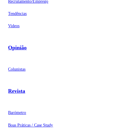
Recrutamento/Emprego
Tendências
Videos
Opinião
Colunistas
Revista
Barómetro
Boas Práticas / Case Study