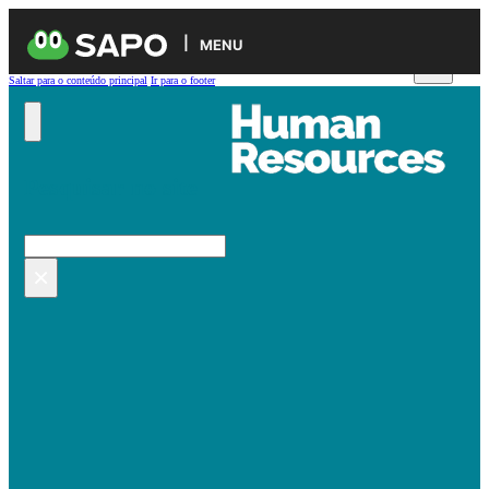
MENU
Saltar para o conteúdo principal
Ir para o footer
Pesquisar no site
Pesquisar
×