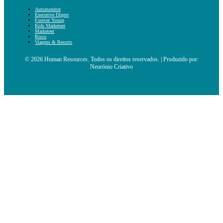
Automonitor
Executive Digest
Forever Young
Kids Marketeer
Marketeer
Risco
Viagens & Resorts
© 2026 Human Resources. Todos os direitos reservados. | Produzido por:
Neurónio Criativo