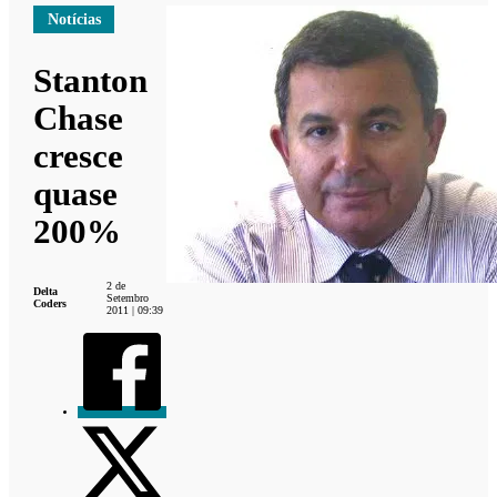
Notícias
Stanton
Chase
cresce
quase
200%
2 de
Delta
Setembro
Coders
2011 | 09:39