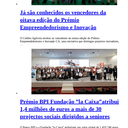
Já são conhecidos os vencedores da
oitava edição do Prémio
Empreendedorismo e Inovação
O Crédito Agrícola revelou os vencedores da oitava edição do Prémio
Empreendedorismo e Inovação CA, uma iniciativa que distingue projectos inovadores,
…
Prémio BPI Fundação ”la Caixa”atribui
1,4 milhões de euros a mais de 30
projectos sociais dirigidos a seniores
O Banco BPI e a Fundação ”la Caixa” atribuíram um valor global de 1.419.740 euros