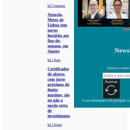
há 5 minutos
Atenção,
Metro de
Lisboa tem
ASS
novos
horários aos
fins-de-
semana, em
Newsl
Agosto
há 1 hora
Subscreva e receba 
Certificados
de aforro:
com juros
Assinar
próximos do
limite
máximo, são
ou não a
A sua informação está protegida. Le
opção certa
de
investimento
há 2 horas