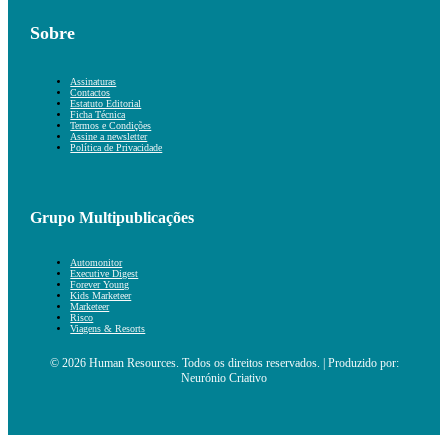
Sobre
Assinaturas
Contactos
Estatuto Editorial
Ficha Técnica
Termos e Condições
Assine a newsletter
Política de Privacidade
Grupo Multipublicações
Automonitor
Executive Digest
Forever Young
Kids Marketeer
Marketeer
Risco
Viagens & Resorts
© 2026 Human Resources. Todos os direitos reservados. | Produzido por:
Neurónio Criativo