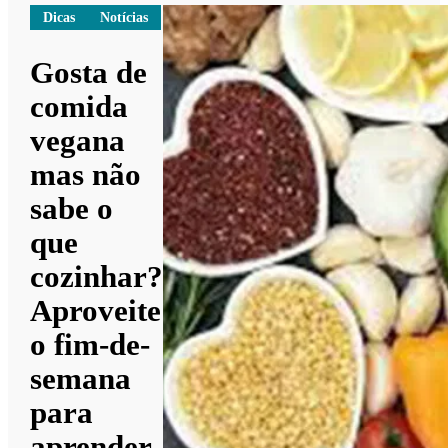
Dicas
Notícias
Gosta de
comida
vegana
mas não
sabe o
que
cozinhar?
Aproveite
o fim-de-
semana
para
aprender