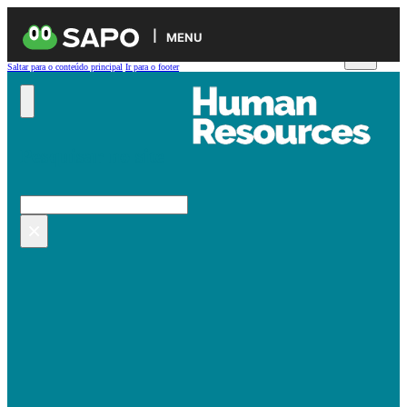
MENU
Saltar para o conteúdo principal
Ir para o footer
Pesquisar no site
Pesquisar
×