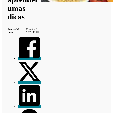
umas
dicas
Sandra M.
30 de Abril
Pinto
2022 | 15:00