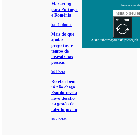
Marketing
Subscreva e receb
para Portugal
e Roménia
Assinar
há 54 minutos
Mais do que
apoiar
A sua informação está protegida. 
projectos, é
tempo de
investir nas
pessoas
há 1 hora
Receber bem
já não chega.
Estudo revela
novo desafio
na gestão de
talento jovem
há 2 horas