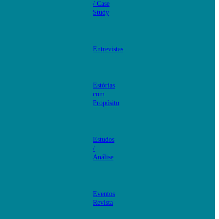
/ Case
Study
Entrevistas
Estórias
com
Propósito
Estudos
/
Análise
Eventos
Revista