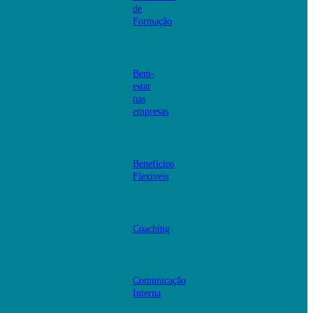
de
Formação
Bem-
estar
nas
empresas
Benefícios
Flexíveis
Coaching
Comunicação
Interna