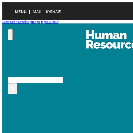
MENU
MAIL
JORNAIS
Saltar para o conteúdo principal
Ir para o footer
Pesquisar no site
Pesquisar
×