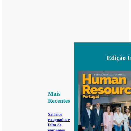
Edição 
Mais
Recentes
Salários
estagnados e
falta de
empregos