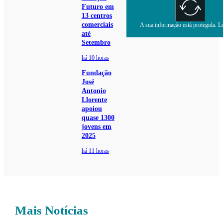
Futuro em
13 centros
comerciais
A sua informação está protegida. Le
até
Setembro
há 10 horas
Fundação
José
Antonio
Llorente
apoiou
quase 1300
jovens em
2025
há 11 horas
Mais Notícias