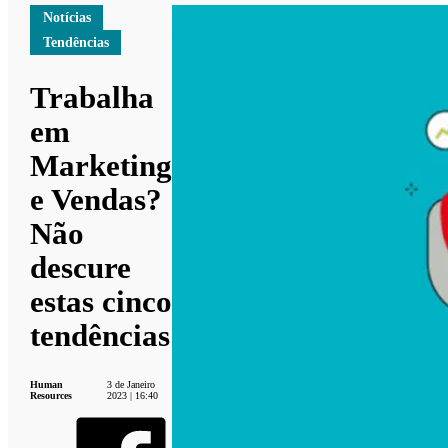
Notícias
Tendências
Trabalha
em
Marketing
e Vendas?
Não
descure
estas cinco
tendências
Human
3 de Janeiro
Resources
2023 | 16:40