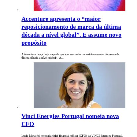
Accenture apresenta o “maior
reposicionamento de marca da última
década a nível global”. E assume novo
propósito
A Accenture lança hoje «aquele que é o seu maior reposicionamento de marca da
última década a nível global». A…
Vinci Energies Portugal nomeia nova
CFO
Lucie Mota foi nomeada chief financial officer (CFO) da VINCI Energies Portugal,