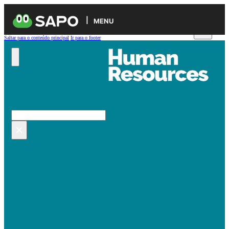
MENU
Saltar para o conteúdo principal
Ir para o footer
Pesquisar no site
Pesquisar
×