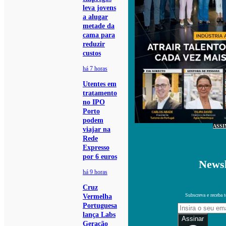
leva jovens
a alugar
metade da
cama para
reduzir
custos
há 7 horas
Utentes em
tratamento
no IPO
Porto
podem
ASSI
viajar na
Rede
Expresso
por 6 euros
Newsl
há 9 horas
Cruz
Subscreva e receba 
Vermelha
Portuguesa
lança Labs
Assinar
Geração