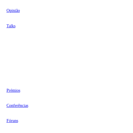
Opinião
Talks
Videocasts
Eventos
Prémios
Conferências
Fóruns