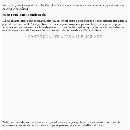
No entanto, este facto pode criar desafios significativos para as empresas, em especial no que diz respeito
ao dever de diligência.
Riscos pouco claros e considerações
Há, no entanto, riscos que as organizações devem ter em conta e gerir quando os colaboradores trabalham a
partir de qualquer local. As regras fiscais variam de país para país e podem obrigar as empresas a pagar
impostos no local onde o trabalho é efectuado. Existem também outras legislações locais, que podem não
ter sido actualizadas de forma a reflectir o aumento do volume de trabalho à distância.
CONTINUE A LER APÓS A PUBLICIDADE
Pode, por exemplo, não ser claro se as regras de saúde e segurança tornam as empresas criminalmente
responsáveis no caso de um incidente em que as pessoas optem por trabalhar à distância.