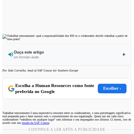
Ouça este artigo
em formato áudio
Ouvir este artigo
Por João Carvalho, head of SAP Concur for Southern Europe
Escolha a Human Resources como fonte
Escolher ›
preferida no Google
Trabalhar remotamente é uma expectativa crescente entre os colaboradores, e uma percentagem significativa
está preparada para o fazer mesmo sem o consentimento da sua organização. Quase um em cada cinco
colaboradores “trabalhou em qualquer lugar” sem informar o seu empregador nos últimos 12 meses, isto de
acordo com um
estudo da SAP Concur
.
CONTINUE A LER APÓS A PUBLICIDADE