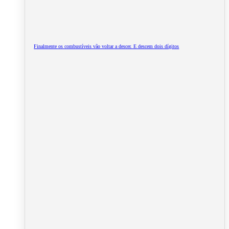
Finalmente os combustíveis vão voltar a descer. E descem dois dígitos