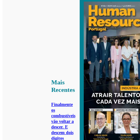
Mais
Recentes
Finalmente
os
combustíveis
vão voltar a
descer. E
descem dois
dígitos