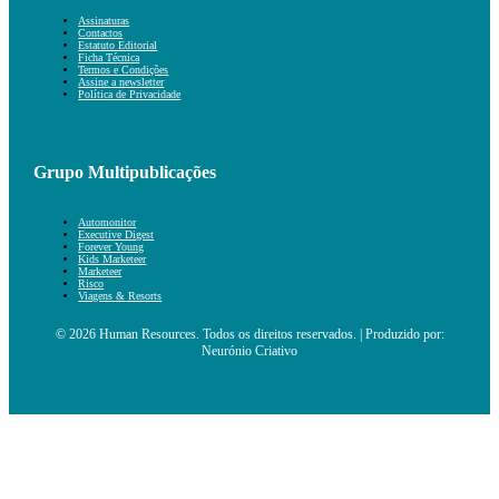
Assinaturas
Contactos
Estatuto Editorial
Ficha Técnica
Termos e Condições
Assine a newsletter
Política de Privacidade
Grupo Multipublicações
Automonitor
Executive Digest
Forever Young
Kids Marketeer
Marketeer
Risco
Viagens & Resorts
© 2026 Human Resources. Todos os direitos reservados. | Produzido por:
Neurónio Criativo