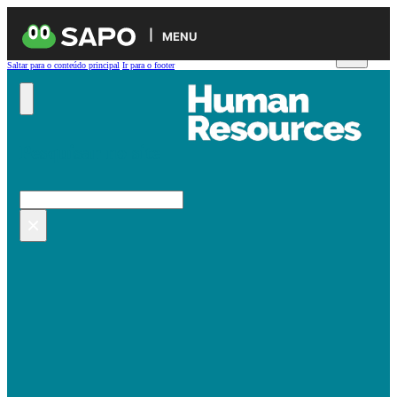
MENU
Saltar para o conteúdo principal
Ir para o footer
Pesquisar no site
Pesquisar
×