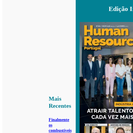
Edição 
Mais
Recentes
Finalmente
os
combustíveis