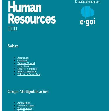
E-mail marketing por:
Sobre
Assinaturas
Contactos
Estatuto Editorial
Ficha Técnica
Termos e Condições
Assine a newsletter
Política de Privacidade
Grupo Multipublicações
Automonitor
Executive Digest
Forever Young
Kids Marketeer