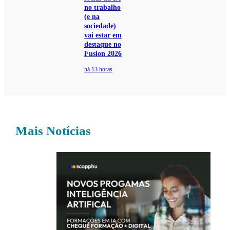
no trabalho
(e na
sociedade)
vai estar em
destaque no
Fusion 2026
há 13 horas
Mais Notícias