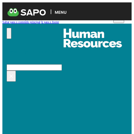
MENU
Saltar para o conteúdo principal
Ir para o footer
Pesquisar no site
Pesquisar
×