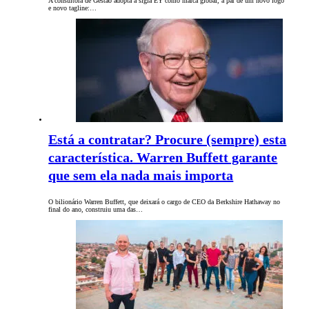
A consultora de Gestão adopta a sigla EY como marca global, a par de um novo logo
e novo tagline:…
Está a contratar? Procure (sempre) esta
característica. Warren Buffett garante
que sem ela nada mais importa
O bilionário Warren Buffett, que deixará o cargo de CEO da Berkshire Hathaway no
final do ano, construiu uma das…