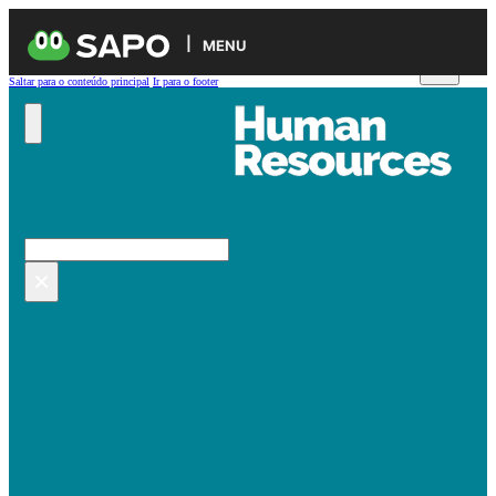
MENU
Saltar para o conteúdo principal
Ir para o footer
Pesquisar no site
Pesquisar
×