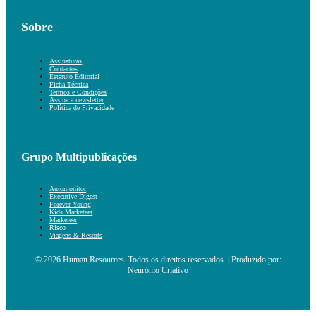
Sobre
Assinaturas
Contactos
Estatuto Editorial
Ficha Técnica
Termos e Condições
Assine a newsletter
Política de Privacidade
Grupo Multipublicações
Automonitor
Executive Digest
Forever Young
Kids Marketeer
Marketeer
Risco
Viagens & Resorts
© 2026 Human Resources. Todos os direitos reservados. | Produzido por:
Neurónio Criativo