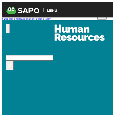
MENU
Saltar para o conteúdo principal
Ir para o footer
Pesquisar no site
Pesquisar
×