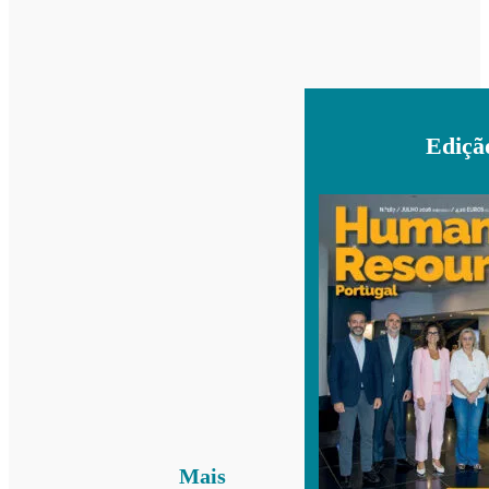
Ediçã
Mais