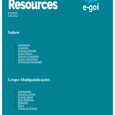
Sobre
Assinaturas
Contactos
Estatuto Editorial
Ficha Técnica
Termos e Condições
Assine a newsletter
Política de Privacidade
Grupo Multipublicações
Automonitor
Executive Digest
Forever Young
Kids Marketeer
Marketeer
Risco
Viagens & Resorts