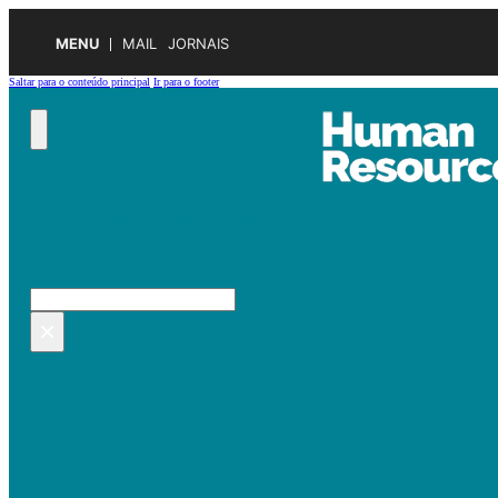
MENU
MAIL
JORNAIS
Saltar para o conteúdo principal
Ir para o footer
Pesquisar no site
Pesquisar
×