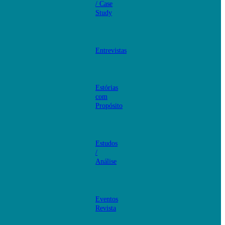
/ Case
Study
Entrevistas
Estórias
com
Propósito
Estudos
/
Análise
Eventos
Revista