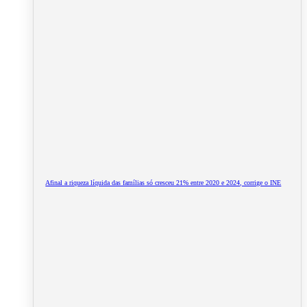
Afinal a riqueza líquida das famílias só cresceu 21% entre 2020 e 2024, corrige o INE