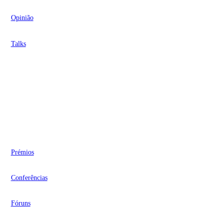
Opinião
Talks
Videocasts
Eventos
Prémios
Conferências
Fóruns