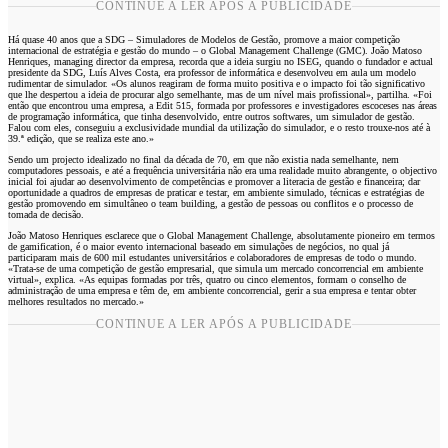
CONTINUE A LER APÓS A PUBLICIDADE
Há quase 40 anos que a SDG – Simuladores de Modelos de Gestão, promove a maior competição
internacional de estratégia e gestão do mundo – o Global Management Challenge (GMC). João Matoso
Henriques, managing director da empresa, recorda que a ideia surgiu no ISEG, quando o fundador e actual
presidente da SDG, Luís Alves Costa, era professor de informática e desenvolveu em aula um modelo
rudimentar de simulador. «Os alunos reagiram de forma muito positiva e o impacto foi tão significativo
que lhe despertou a ideia de procurar algo semelhante, mas de um nível mais profissional», partilha. «Foi
então que encontrou uma empresa, a Edit 515, formada por professores e investigadores escoceses nas áreas
de programação informática, que tinha desenvolvido, entre outros softwares, um simulador de gestão.
Falou com eles, conseguiu a exclusividade mundial da utilização do simulador, e o resto trouxe-nos até à
39.ª edição, que se realiza este ano.»
Sendo um projecto idealizado no final da década de 70, em que não existia nada semelhante, nem
computadores pessoais, e até a frequência universitária não era uma realidade muito abrangente, o objectivo
inicial foi ajudar ao desenvolvimento de competências e promover a literacia de gestão e financeira; dar
oportunidade a quadros de empresas de praticar e testar, em ambiente simulado, técnicas e estratégias de
gestão promovendo em simultâneo o team building, a gestão de pessoas ou conflitos e o processo de
tomada de decisão.
João Matoso Henriques esclarece que o Global Management Challenge, absolutamente pioneiro em termos
de gamification, é o maior evento internacional baseado em simulações de negócios, no qual já
participaram mais de 600 mil estudantes universitários e colaboradores de empresas de todo o mundo.
«Trata-se de uma competição de gestão empresarial, que simula um mercado concorrencial em ambiente
virtual», explica. «As equipas formadas por três, quatro ou cinco elementos, formam o conselho de
administração de uma empresa e têm de, em ambiente concorrencial, gerir a sua empresa e tentar obter
melhores resultados no mercado.»
CONTINUE A LER APÓS A PUBLICIDADE