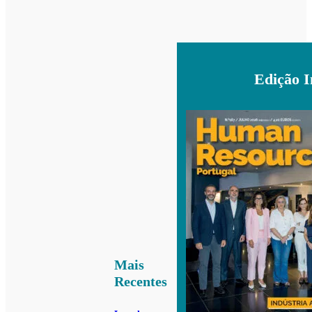
Edição 
Mais
Recentes