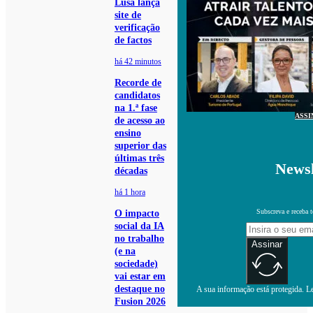
Lusa lança
site de
verificação
de factos
há 42 minutos
Recorde de
candidatos
na 1.ª fase
ASSI
de acesso ao
ensino
superior das
últimas três
Newsl
décadas
há 1 hora
Subscreva e receba 
O impacto
social da IA
no trabalho
Assinar
(e na
sociedade)
vai estar em
destaque no
A sua informação está protegida. Le
Fusion 2026