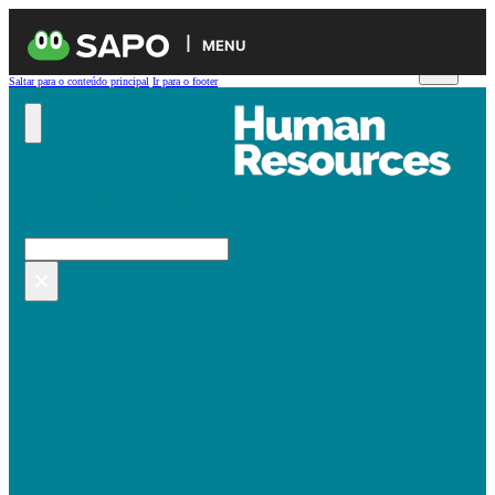
MENU
Saltar para o conteúdo principal
Ir para o footer
Pesquisar no site
Pesquisar
×