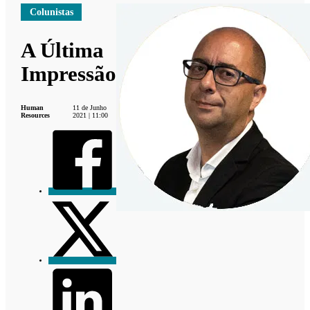
Colunistas
A Última
Impressão
Human
11 de Junho
Resources
2021 | 11:00