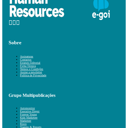
Sobre
Assinaturas
Contactos
Estatuto Editorial
Ficha Técnica
Termos e Condições
Assine a newsletter
Política de Privacidade
Grupo Multipublicações
Automonitor
Executive Digest
Forever Young
Kids Marketeer
Marketeer
Risco
Viagens & Resorts