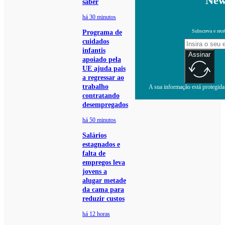
New
saber
há 30 minutos
Subscreva e rece
Programa de
cuidados
infantis
Assinar
apoiado pela
UE ajuda pais
a regressar ao
trabalho
A sua informação está protegida.
contratando
desempregados
há 50 minutos
Salários
estagnados e
falta de
empregos leva
jovens a
alugar metade
da cama para
reduzir custos
há 12 horas