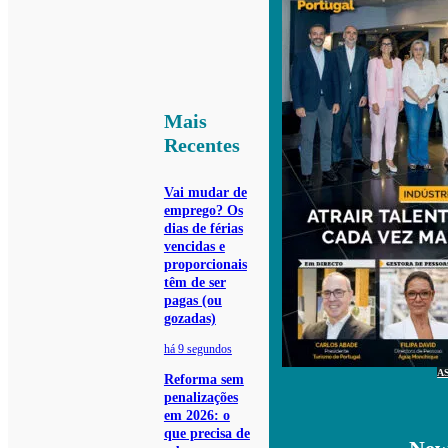
Mais
Recentes
Vai mudar de
emprego? Os
dias de férias
vencidas e
proporcionais
têm de ser
pagas (ou
gozadas)
há 9 segundos
A
Reforma sem
penalizações
em 2026: o
que precisa de