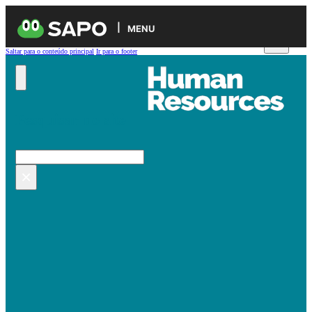
MENU
Saltar para o conteúdo principal
Ir para o footer
Pesquisar no site
Pesquisar
×