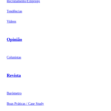
Recrutamento/Emprego
Tendências
Videos
Opinião
Colunistas
Revista
Barómetro
Boas Práticas / Case Study