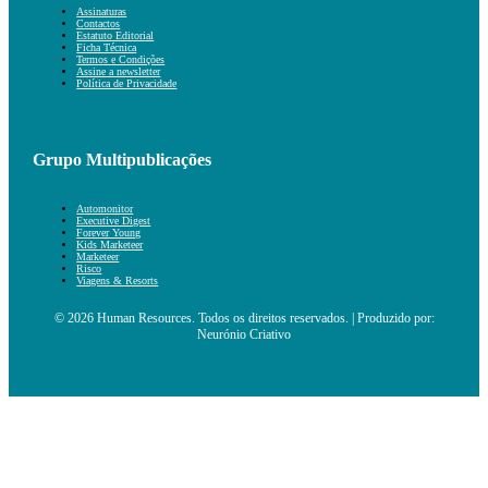
Assinaturas
Contactos
Estatuto Editorial
Ficha Técnica
Termos e Condições
Assine a newsletter
Política de Privacidade
Grupo Multipublicações
Automonitor
Executive Digest
Forever Young
Kids Marketeer
Marketeer
Risco
Viagens & Resorts
© 2026 Human Resources. Todos os direitos reservados. | Produzido por:
Neurónio Criativo