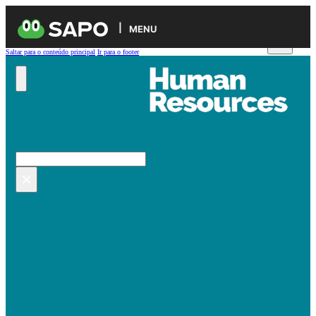
MENU
Saltar para o conteúdo principal
Ir para o footer
Pesquisar no site
Pesquisar
×