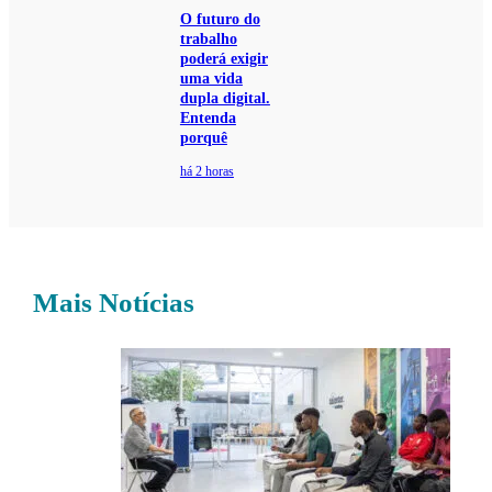
O futuro do
trabalho
poderá exigir
uma vida
dupla digital.
Entenda
porquê
há 2 horas
Mais Notícias