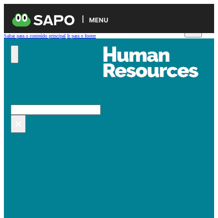
MENU
Saltar para o conteúdo principal
Ir para o footer
Pesquisar no site
Pesquisar
×