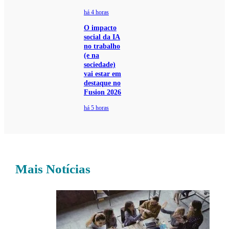
há 4 horas
O impacto
social da IA
no trabalho
(e na
sociedade)
vai estar em
destaque no
Fusion 2026
há 5 horas
Mais Notícias