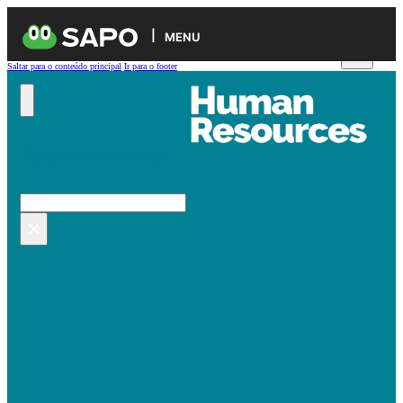
MENU
Saltar para o conteúdo principal
Ir para o footer
Pesquisar no site
Pesquisar
×