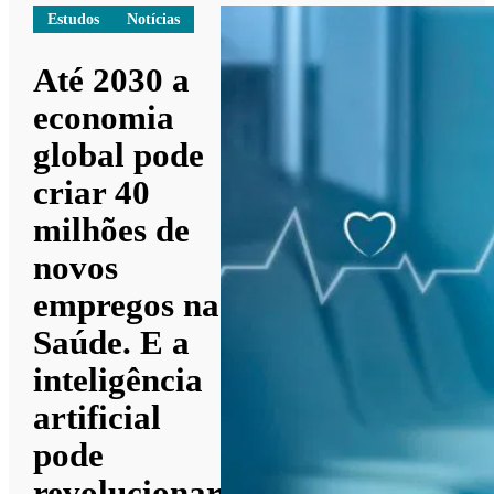
Estudos
Notícias
Até 2030 a
economia
global pode
criar 40
milhões de
novos
empregos na
Saúde. E a
inteligência
artificial
pode
revolucionar