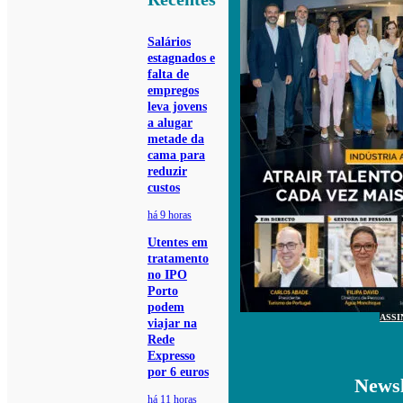
Salários
estagnados e
falta de
empregos
leva jovens
a alugar
metade da
cama para
reduzir
custos
há 9 horas
Utentes em
tratamento
no IPO
Porto
podem
ASSI
viajar na
Rede
Expresso
por 6 euros
Newsl
há 11 horas