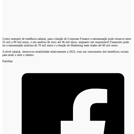
Como exemplo de tendência salarial, para a função de Corporate Finance a remuneração pode situar-se entre
25 mil a 90 mil euros, e um analista de risco até 46 mil euros, enquanto um responsável Financeiro pode
ter a remuneração máxima de 70 mil euros e a função de Marketing team leader até 60 mil euros.
A nível salarial, observa-se estabilidade relativamente a 2023, com um crescimento dos benefícios sociais
para atrair e reter o talento.
Partilhar