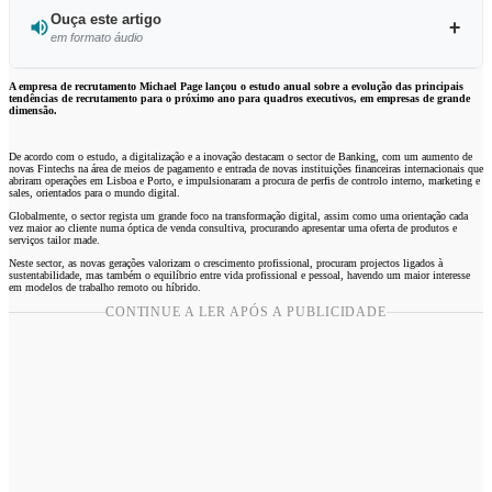
Ouça este artigo
em formato áudio
Ouvir este artigo
A empresa de recrutamento Michael Page lançou o estudo anual sobre a evolução das principais
tendências de recrutamento para o próximo ano para quadros executivos, em empresas de grande
dimensão.
De acordo com o estudo, a digitalização e a inovação destacam o sector de Banking, com um aumento de
novas Fintechs na área de meios de pagamento e entrada de novas instituições financeiras internacionais que
abriram operações em Lisboa e Porto, e impulsionaram a procura de perfis de controlo interno, marketing e
sales, orientados para o mundo digital.
Globalmente, o sector regista um grande foco na transformação digital, assim como uma orientação cada
vez maior ao cliente numa óptica de venda consultiva, procurando apresentar uma oferta de produtos e
serviços tailor made.
Neste sector, as novas gerações valorizam o crescimento profissional, procuram projectos ligados à
sustentabilidade, mas também o equilíbrio entre vida profissional e pessoal, havendo um maior interesse
em modelos de trabalho remoto ou híbrido.
CONTINUE A LER APÓS A PUBLICIDADE