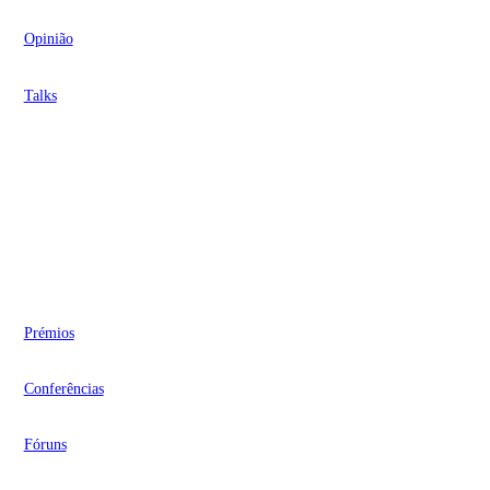
Opinião
Talks
Videocasts
Eventos
Prémios
Conferências
Fóruns