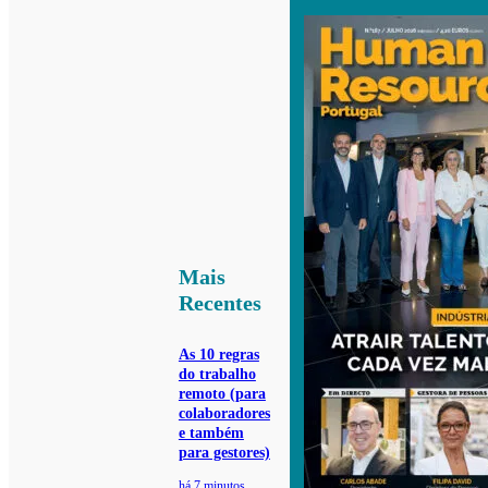
Mais
Recentes
As 10 regras
do trabalho
remoto (para
colaboradores
e também
para gestores)
há 7 minutos