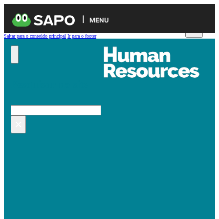
MENU
Saltar para o conteúdo principal
Ir para o footer
Pesquisar no site
Pesquisar
×