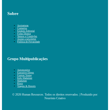
Sobre
Assinaturas
Contactos
Estatuto Editorial
Ficha Técnica
Termos e Condições
Assine a newsletter
Política de Privacidade
Grupo Multipublicações
Automonitor
Executive Digest
Forever Young
Kids Marketeer
Marketeer
Risco
Viagens & Resorts
© 2026 Human Resources. Todos os direitos reservados. | Produzido por:
Neurónio Criativo