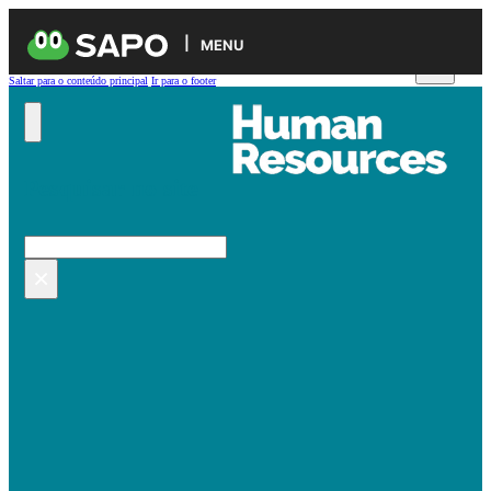
MENU
Saltar para o conteúdo principal
Ir para o footer
Pesquisar no site
Pesquisar
×