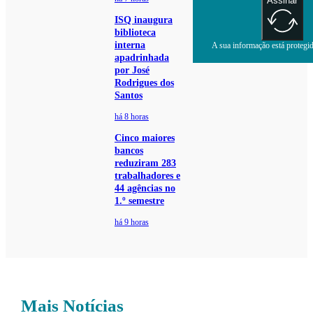
Assinar
ISQ inaugura
biblioteca
interna
A sua informação está protegida
apadrinhada
por José
Rodrigues dos
Santos
há 8 horas
Cinco maiores
bancos
reduziram 283
trabalhadores e
44 agências no
1.º semestre
há 9 horas
Mais Notícias