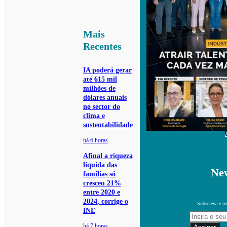
Mais
Recentes
IA poderá gerar
até 615 mil
milhões de
dólares anuais
no sector do
clima e
sustentabilidade
há 6 horas
Afinal a riqueza
líquida das
New
famílias só
cresceu 21%
entre 2020 e
2024, corrige o
Subscreva e re
INE
há 7 horas