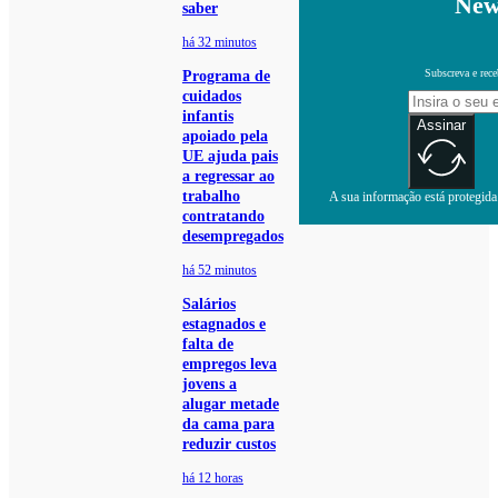
New
saber
há 32 minutos
Subscreva e rece
Programa de
cuidados
infantis
Assinar
apoiado pela
UE ajuda pais
a regressar ao
trabalho
A sua informação está protegida.
contratando
desempregados
há 52 minutos
Salários
estagnados e
falta de
empregos leva
jovens a
alugar metade
da cama para
reduzir custos
há 12 horas