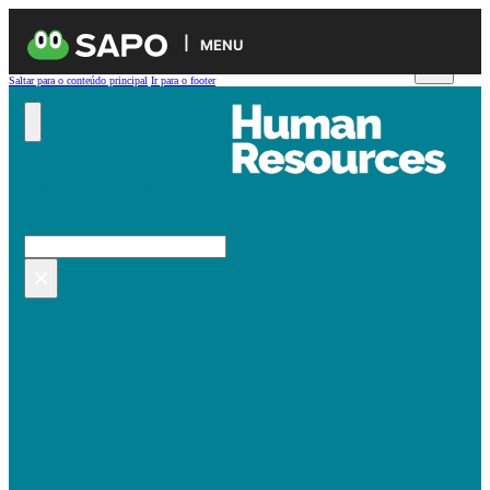
MENU
Saltar para o conteúdo principal
Ir para o footer
Pesquisar no site
Pesquisar
×