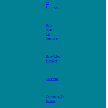
de
Formação
Bem-
estar
nas
empresas
Benefícios
Flexíveis
Coaching
Comunicação
Interna