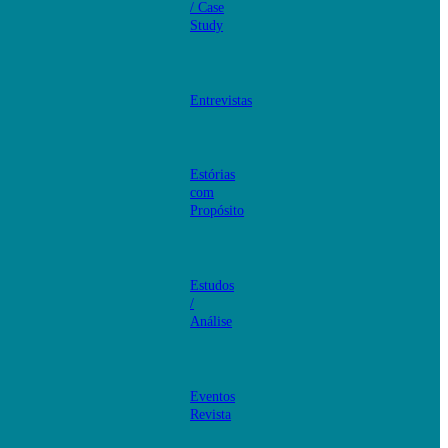
/ Case
Study
Entrevistas
Estórias
com
Propósito
Estudos
/
Análise
Eventos
Revista