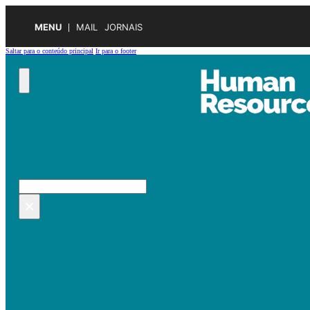
MENU
MAIL
JORNAIS
Saltar para o conteúdo principal
Ir para o footer
Pesquisar no site
Pesquisar
×