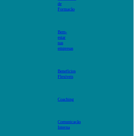
de
Formação
Bem-
estar
nas
empresas
Benefícios
Flexíveis
Coaching
Comunicação
Interna