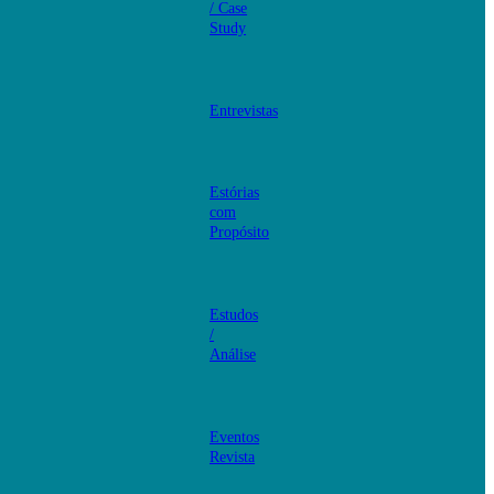
/ Case
Study
Entrevistas
Estórias
com
Propósito
Estudos
/
Análise
Eventos
Revista