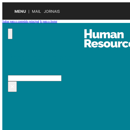
MENU
MAIL
JORNAIS
Saltar para o conteúdo principal
Ir para o footer
Pesquisar no site
Pesquisar
×