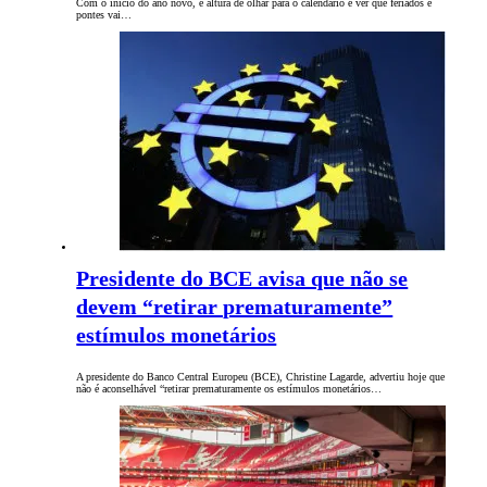
Com o início do ano novo, é altura de olhar para o calendário e ver que feriados e
pontes vai…
Presidente do BCE avisa que não se
devem “retirar prematuramente”
estímulos monetários
A presidente do Banco Central Europeu (BCE), Christine Lagarde, advertiu hoje que
não é aconselhável “retirar prematuramente os estímulos monetários…