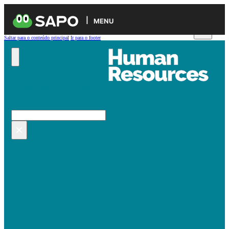
MENU
Saltar para o conteúdo principal
Ir para o footer
Pesquisar no site
Pesquisar
×