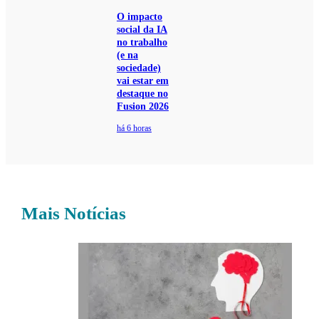
O impacto
social da IA
no trabalho
(e na
sociedade)
vai estar em
destaque no
Fusion 2026
há 6 horas
Mais Notícias