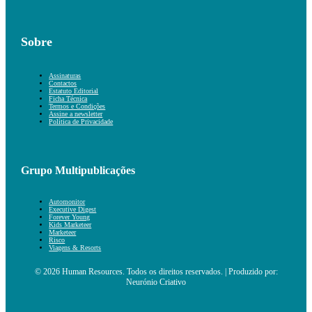
Sobre
Assinaturas
Contactos
Estatuto Editorial
Ficha Técnica
Termos e Condições
Assine a newsletter
Política de Privacidade
Grupo Multipublicações
Automonitor
Executive Digest
Forever Young
Kids Marketeer
Marketeer
Risco
Viagens & Resorts
© 2026 Human Resources. Todos os direitos reservados. | Produzido por:
Neurónio Criativo